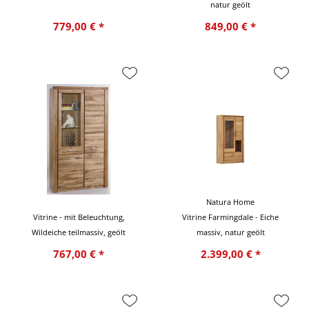
natur geölt
779,00 € *
849,00 € *
Natura Home
Vitrine - mit Beleuchtung,
Vitrine Farmingdale - Eiche
Wildeiche teilmassiv, geölt
massiv, natur geölt
767,00 € *
2.399,00 € *