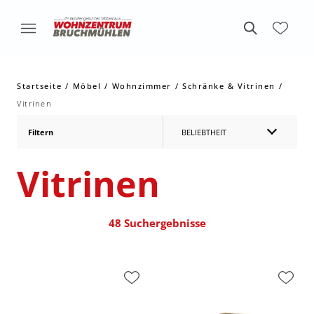
Startseite
Möbel
Wohnzimmer
Schränke & Vitrinen
Vitrinen
Filtern
BELIEBTHEIT
Vitrinen
48 Suchergebnisse