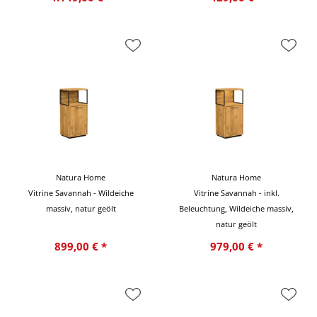
Natura Home
Natura Home
Vitrine Savannah - Wildeiche
Vitrine Savannah - inkl.
massiv, natur geölt
Beleuchtung, Wildeiche massiv,
natur geölt
899,00 € *
979,00 € *