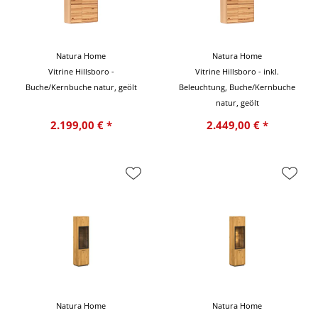
Natura Home
Natura Home
Vitrine Hillsboro -
Vitrine Hillsboro - inkl.
Buche/Kernbuche natur, geölt
Beleuchtung, Buche/Kernbuche
natur, geölt
2.199,00 € *
2.449,00 € *
Natura Home
Natura Home