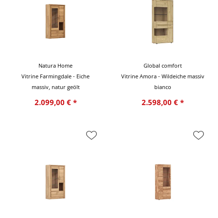
Natura Home
Global comfort
Vitrine Farmingdale - Eiche
Vitrine Amora - Wildeiche massiv
massiv, natur geölt
bianco
2.099,00 € *
2.598,00 € *