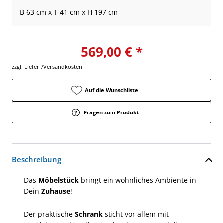
B 63 cm x T 41 cm x H 197 cm
569,00 € *
zzgl. Liefer-/Versandkosten
Auf die Wunschliste
Fragen zum Produkt
Beschreibung
Das
Möbelstück
bringt ein wohnliches Ambiente in
Dein
Zuhause
!
Der praktische
Schrank
sticht vor allem mit