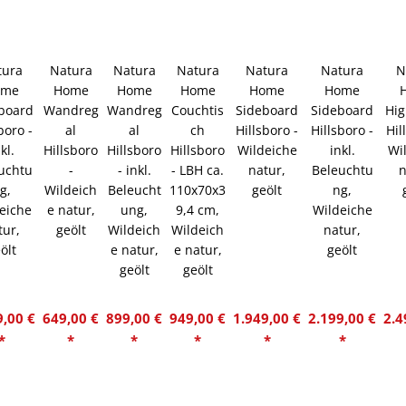
tura
Natura
Natura
Natura
Natura
Natura
N
ome
Home
Home
Home
Home
Home
board
Wandreg
Wandreg
Couchtis
Sideboard
Sideboard
Hi
boro -
al
al
ch
Hillsboro -
Hillsboro -
Hil
kl.
Hillsboro
Hillsboro
Hillsboro
Wildeiche
inkl.
Wi
uchtu
-
- inkl.
- LBH ca.
natur,
Beleuchtu
n
g,
Wildeich
Beleucht
110x70x3
geölt
ng,
eiche
e natur,
ung,
9,4 cm,
Wildeiche
tur,
geölt
Wildeich
Wildeich
natur,
ölt
e natur,
e natur,
geölt
geölt
geölt
9,00 €
649,00 €
899,00 €
949,00 €
1.949,00 €
2.199,00 €
2.4
*
*
*
*
*
*