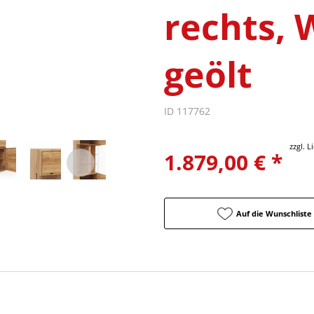
rechts, 
geölt
ID 117762
zzgl. 
1.879,00 € *
Auf die Wunschliste