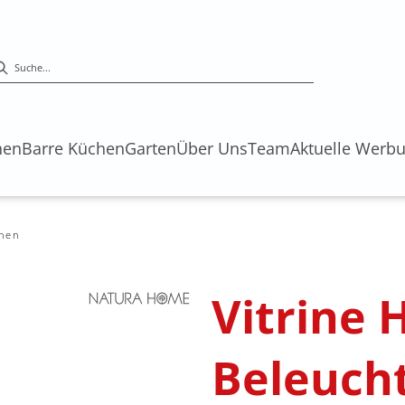
hen
Barre Küchen
Garten
Über Uns
Team
Aktuelle Werb
inen
Vitrine H
Beleuch