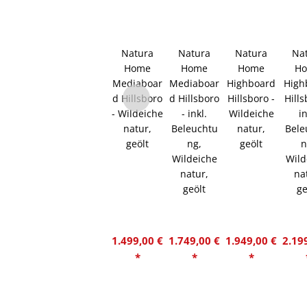
Natura
Natura
Natura
Na
Home
Home
Home
H
Mediaboar
Mediaboar
Highboard
High
d Hillsboro
d Hillsboro
Hillsboro -
Hills
- Wildeiche
- inkl.
Wildeiche
in
natur,
Beleuchtu
natur,
Bele
geölt
ng,
geölt
n
Wildeiche
Wild
natur,
na
geölt
ge
1.499,00 €
1.749,00 €
1.949,00 €
2.19
*
*
*