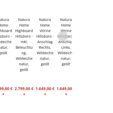
atura
Natura
Natura
Natura
Natura
Home
Home
Home
Home
Home
ghboard
Highboard
Vitrine
Vitrine
Vitrine
lsboro -
Hillsboro -
Hillsboro -
Hillsboro -
Hillsboro -
ldeiche
inkl.
Anschlag
Anschlag
inkl.
atur,
Beleuchtu
Rechts,
Links,
Beleuchtu
geölt
ng,
Wildeiche
Wildeiche
ng,
Wildeiche
natur,
natur,
Anschlag
natur,
geölt
geölt
Links,
geölt
Wildeiche
natur,
geölt
99,00 €
2.799,00 €
1.649,00 €
1.649,00 €
1.879,00 €
*
*
*
*
*