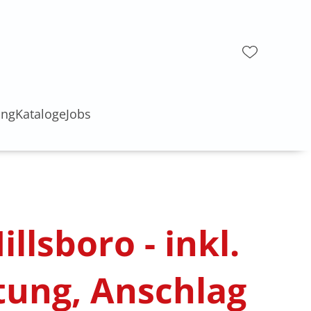
ung
Kataloge
Jobs
illsboro - inkl.
tung, Anschlag