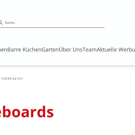
hen
Barre Küchen
Garten
Über Uns
Team
Aktuelle Werb
Sideboards
eboards