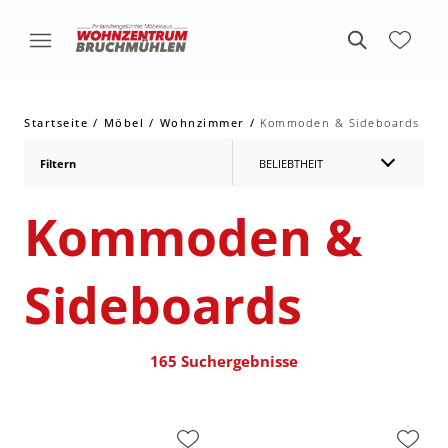
Startseite
Möbel
Wohnzimmer
Kommoden & Sideboards
Filtern
BELIEBTHEIT
Kommoden &
Sideboards
165 Suchergebnisse