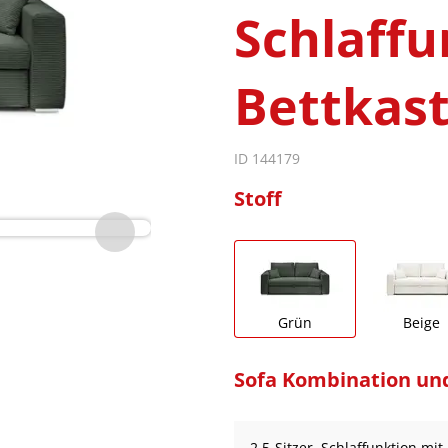
Schlaffu
Bettkast
ID 144179
Stoff
Grün
Beige
Sofa Kombination un
2,5-Sitzer, Schlaffunktion mit