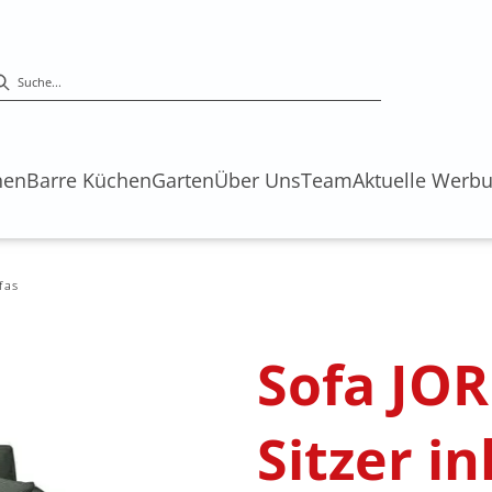
hen
Barre Küchen
Garten
Über Uns
Team
Aktuelle Werb
fas
Sofa JOR
Sitzer in