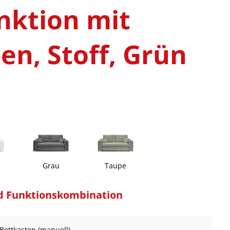
nktion mit
en, Stoff, Grün
Grau
Taupe
d Funktionskombination
 Bettkasten (manuell)