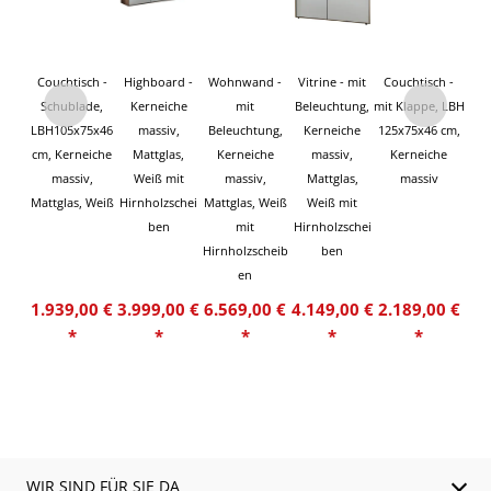
Couchtisch -
Highboard -
Wohnwand -
Vitrine - mit
Couchtisch -
Schublade,
Kerneiche
mit
Beleuchtung,
mit Klappe, LBH
LBH105x75x46
massiv,
Beleuchtung,
Kerneiche
125x75x46 cm,
cm, Kerneiche
Mattglas,
Kerneiche
massiv,
Kerneiche
massiv,
Weiß mit
massiv,
Mattglas,
massiv
Mattglas, Weiß
Hirnholzschei
Mattglas, Weiß
Weiß mit
ben
mit
Hirnholzschei
Hirnholzscheib
ben
en
1.939,00 €
3.999,00 €
6.569,00 €
4.149,00 €
2.189,00 €
*
*
*
*
*
WIR SIND FÜR SIE DA