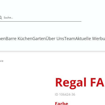
hen
Barre Küchen
Garten
Über Uns
Team
Aktuelle Werb
ale
Regal FA
ID 106424-36
Farbe