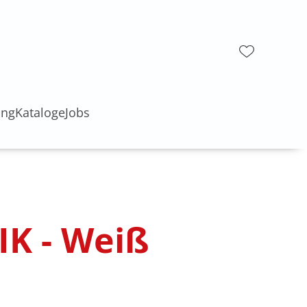
ung
Kataloge
Jobs
IK - Weiß