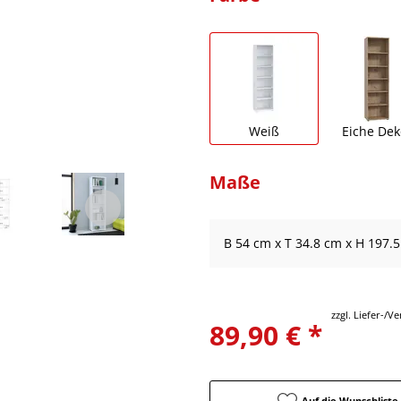
Weiß
Eiche Dek
Maße
B 54 cm x T 34.8 cm x H 197.
zzgl. Liefer-/
89,90 € *
Auf die Wunschliste