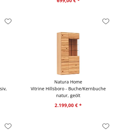
699,00 € *
Natura Home
siv,
Vitrine Hillsboro - Buche/Kernbuche
natur, geölt
2.199,00 € *