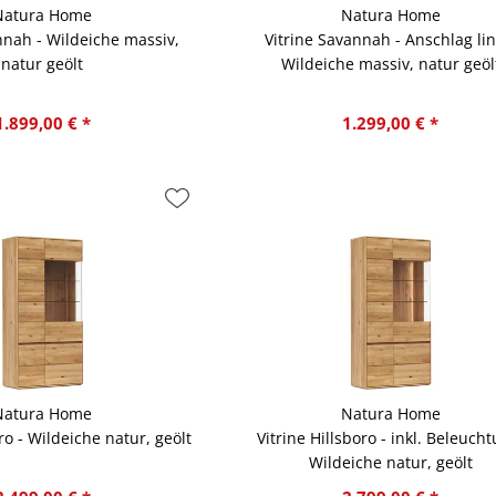
Natura Home
Natura Home
nnah - Wildeiche massiv,
Vitrine Savannah - Anschlag lin
natur geölt
Wildeiche massiv, natur geöl
1.899,00 € *
1.299,00 € *
Natura Home
Natura Home
ro - Wildeiche natur, geölt
Vitrine Hillsboro - inkl. Beleuch
Wildeiche natur, geölt