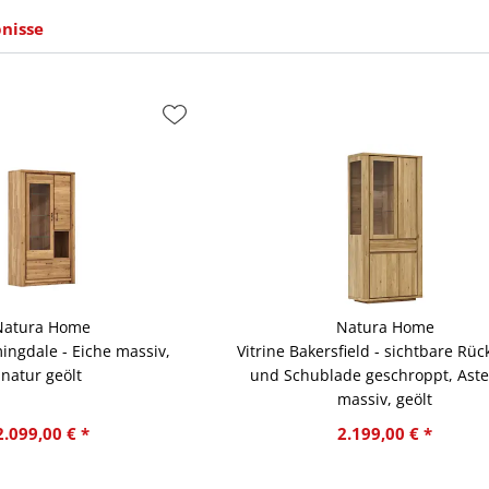
nisse
Natura Home
Natura Home
mingdale - Eiche massiv,
Vitrine Bakersfield - sichtbare Rü
natur geölt
und Schublade geschroppt, Aste
massiv, geölt
2.099,00 € *
2.199,00 € *