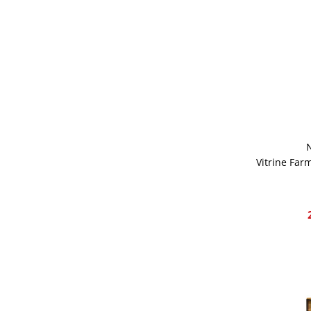
Vitrine Far