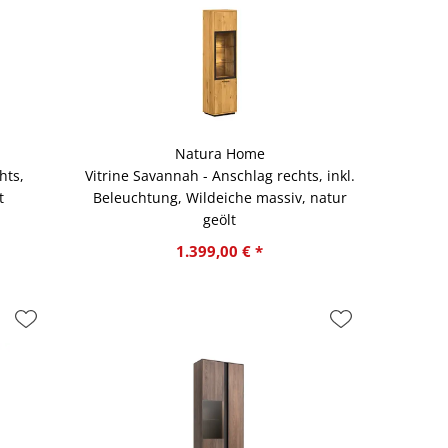
Natura Home
hts,
Vitrine Savannah - Anschlag rechts, inkl.
t
Beleuchtung, Wildeiche massiv, natur
geölt
1.399,00 € *