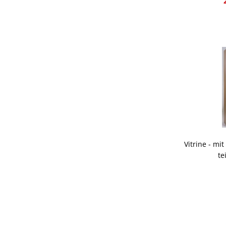
Vitrine - mi
te