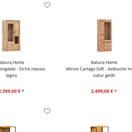
Natura Home
Natura Home
mingdale - Eiche massiv,
Vitrine Cartago Soft - Astbuche m
legno
natur geölt
2.399,00 € *
2.499,00 € *