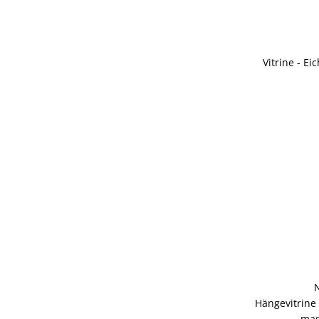
Vitrine - Ei
Hängevitrine 
mas