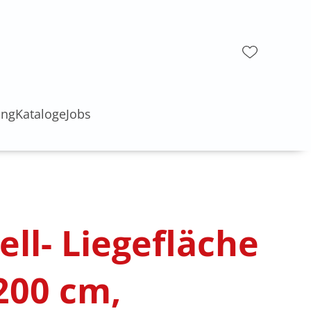
ung
Kataloge
Jobs
ell- Liegefläche
200 cm,