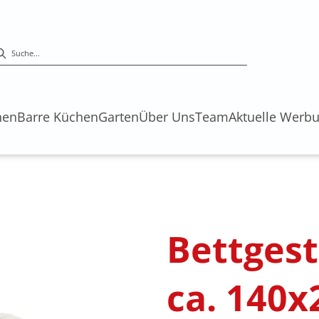
hen
Barre Küchen
Garten
Über Uns
Team
Aktuelle Werb
Bettgest
ca. 140x