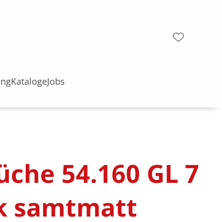
ung
Kataloge
Jobs
üche 54.160 GL 7
ck samtmatt