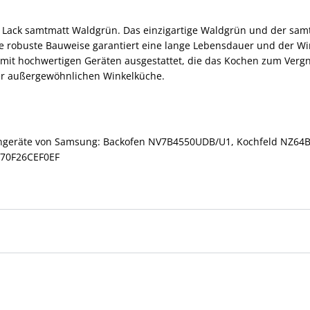
n Lack samtmatt Waldgrün. Das einzigartige Waldgrün und der sam
re robuste Bauweise garantiert eine lange Lebensdauer und der Win
mit hochwertigen Geräten ausgestattet, die das Kochen zum Ver
ser außergewöhnlichen Winkelküche.
rkengeräte von Samsung: Backofen NV7B4550UDB/U1, Kochfeld NZ6
70F26CEF0EF