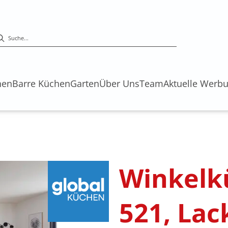
hen
Barre Küchen
Garten
Über Uns
Team
Aktuelle Werb
Winkelk
521, La