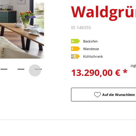
Waldgrü
ID 148355
Backofen
Wandesse
Kühlschrank
zzg
13.290,00 € *
Auf die Wunschliste