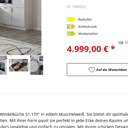
ID 148022
Backofen
Kühlschrank
Muldenlüfter
zzgl. 
4.999,00 € *
Auf die Wunschliste
"Winkelküche 51.170" in edlem Muschelweiß. Sie bietet dir optima
n. Mit ihrer Form passt sie perfekt in jede Ecke deines Raums und
nders langlebig und einfach zu reinigen. Mit ihrem schicken Desig