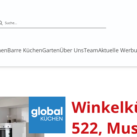
hen
Barre Küchen
Garten
Über Uns
Team
Aktuelle Werb
Winkelk
522, Mu