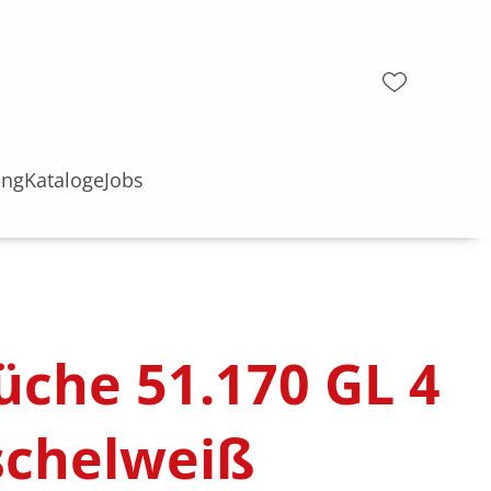
ung
Kataloge
Jobs
üche 51.170 GL 4
schelweiß