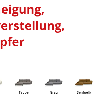
eigung,
erstellung,
upfer
Taupe
Grau
Senfgelb