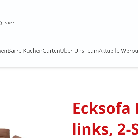
hen
Barre Küchen
Garten
Über Uns
Team
Aktuelle Werb
s
Ecksofa
links, 2-