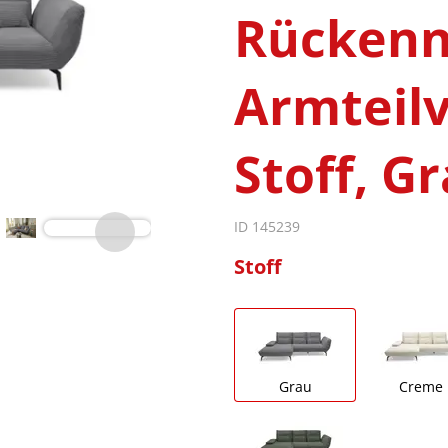
Rückenn
Armteilv
Stoff, G
ID 145239
Stoff
Grau
Creme