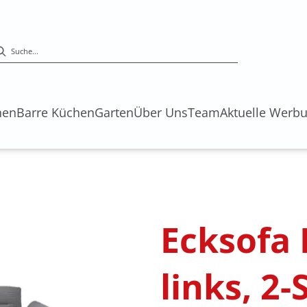
hen
Barre Küchen
Garten
Über Uns
Team
Aktuelle Werb
s
Ecksofa
links, 2-