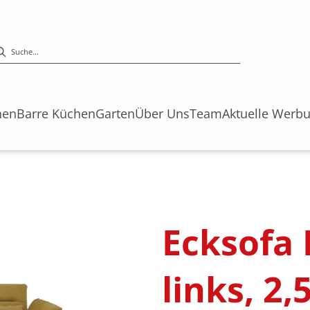
hen
Barre Küchen
Garten
Über Uns
Team
Aktuelle Werb
s
Ecksofa
links, 2,