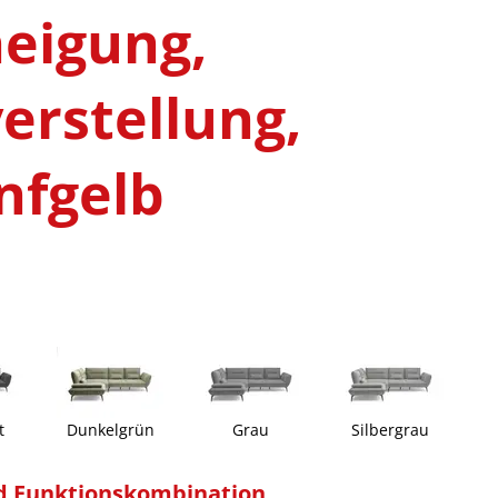
eigung,
erstellung,
enfgelb
t
Dunkelgrün
Grau
Silbergrau
d Funktionskombination