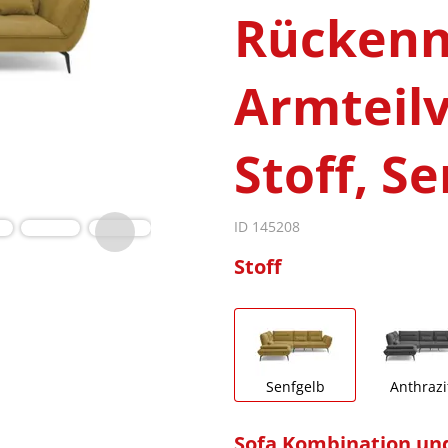
Rückenn
Armteilv
Stoff, S
ID 145208
Stoff
Senfgelb
Anthrazi
Sofa Kombination un