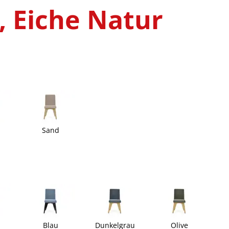
, Eiche Natur
Sand
Blau
Dunkelgrau
Olive