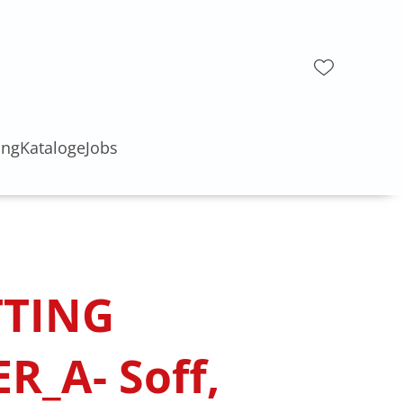
ung
Kataloge
Jobs
TTING
R_A- Soff,