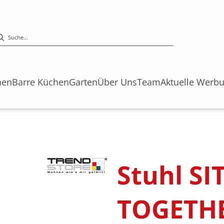
hen
Barre Küchen
Garten
Über Uns
Team
Aktuelle Werb
Stuhl SI
TOGETHE