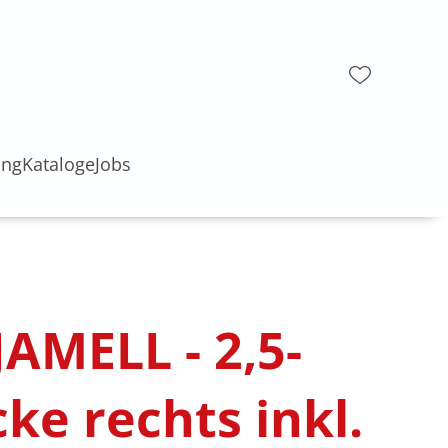
ung
Kataloge
Jobs
JAMELL - 2,5-
cke rechts inkl.