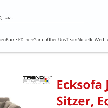
hen
Barre Küchen
Garten
Über Uns
Team
Aktuelle Werb
s
Ecksofa 
Sitzer, E