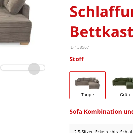
Schlaffu
Bettkast
ID 138567
Stoff
Taupe
Grün
Sofa Kombination un
2,5-Sitzer, Ecke rechts, Schla