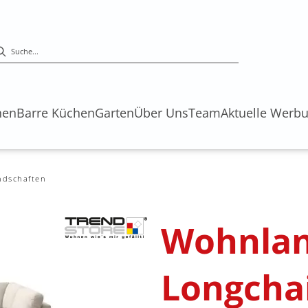
hen
Barre Küchen
Garten
Über Uns
Team
Aktuelle Werb
ndschaften
Wohnlan
Longchair