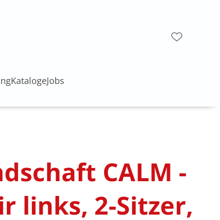
ung
Kataloge
Jobs
dschaft CALM -
 links, 2-Sitzer,