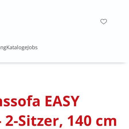
ung
Kataloge
Jobs
nssofa EASY
- 2-Sitzer, 140 cm