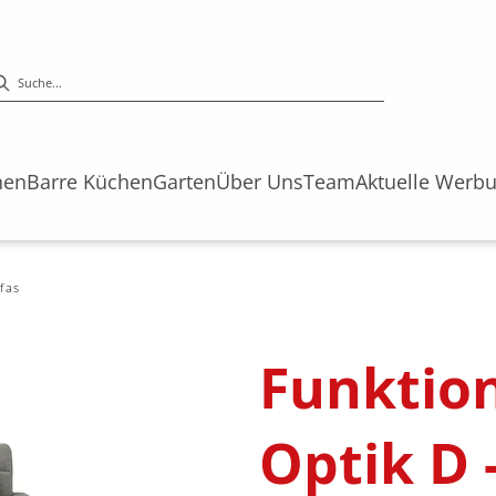
hen
Barre Küchen
Garten
Über Uns
Team
Aktuelle Werb
fas
Funktio
Optik D 