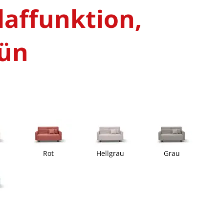
hlaffunktion,
rün
Rot
Hellgrau
Grau