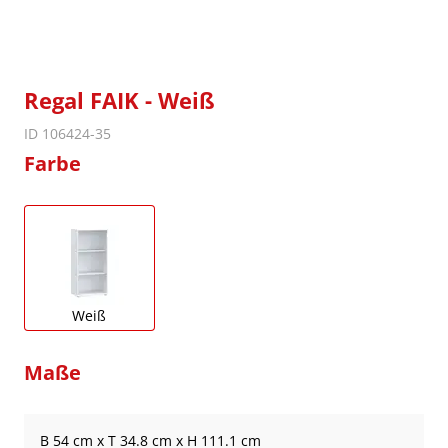
Regal FAIK - Weiß
ID 106424-35
Farbe
Weiß
Maße
B 54 cm x T 34.8 cm x H 111.1 cm