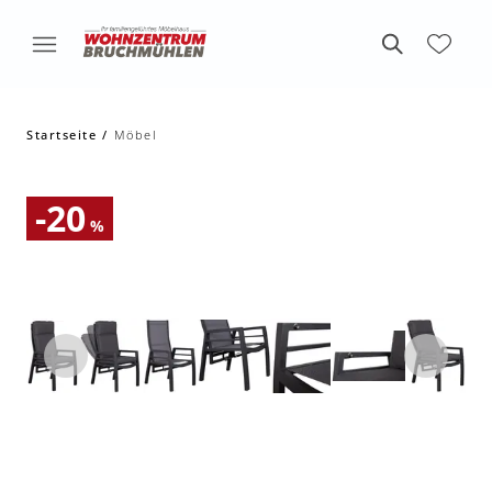
Startseite
Möbel
-20
%