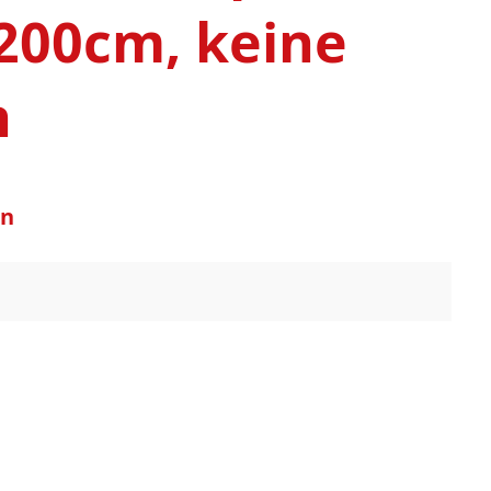
200cm, keine
n
on