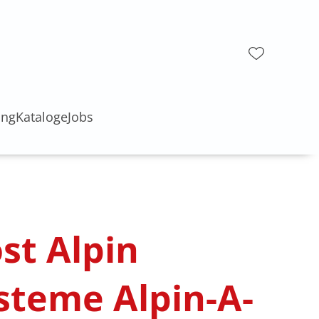
ung
Kataloge
Jobs
st Alpin
steme Alpin-A-