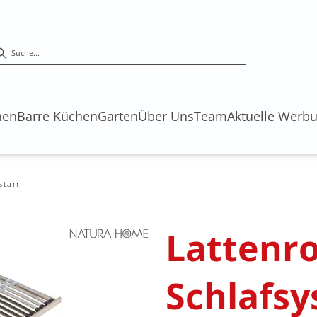
hen
Barre Küchen
Garten
Über Uns
Team
Aktuelle Werb
starr
Lattenro
Schlafsy