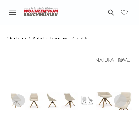
Startseite
Möbel
Esszimmer
Stühle