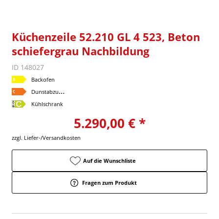
Küchenzeile 52.210 GL 4 523, Beton
schiefergrau Nachbildung
ID 148027
Backofen
D
unstabzugshaube
Kühlschrank
5.290,00 € *
zzgl. Liefer-/Versandkosten
Auf die Wunschliste
Fragen zum Produkt