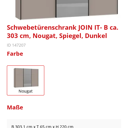
Schwebetürenschrank JOIN IT- B ca.
303 cm, Nougat, Spiegel, Dunkel
ID 147207
Farbe
Nougat
Maße
B 303.1 cm x T 65 cm x H 220 cm