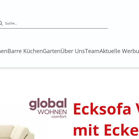
hen
Barre Küchen
Garten
Über Uns
Team
Aktuelle Werb
s
Ecksofa V
mit Ecke