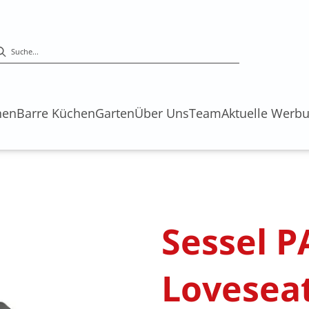
hen
Barre Küchen
Garten
Über Uns
Team
Aktuelle Werb
Sessel 
Loveseat