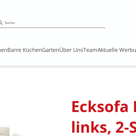
hen
Barre Küchen
Garten
Über Uns
Team
Aktuelle Werb
s
Ecksofa
links, 2-