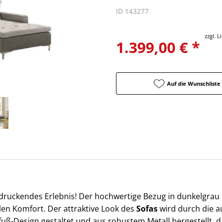
ID 143277
zzgl. 
1.399,00 € *
Auf die Wunschliste
indruckendes Erlebnis! Der hochwertige Bezug in dunkelgra
len Komfort. Der attraktive Look des
Sofas
wird durch die 
lfuß-Design gestaltet und aus robustem Metall hergestellt, 