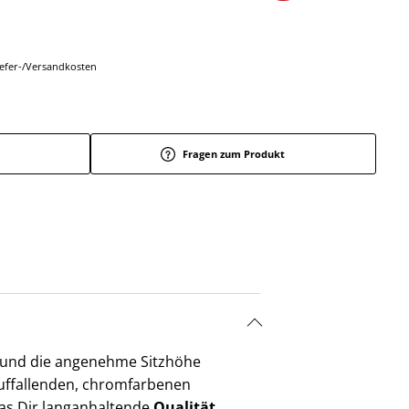
Liefer-/Versandkosten
Fragen zum Produkt
u und die angenehme Sitzhöhe
auffallenden, chromfarbenen
das Dir langanhaltende
Qualität