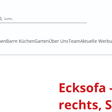
hen
Barre Küchen
Garten
Über Uns
Team
Aktuelle Werb
s
Ecksofa -
rechts, 