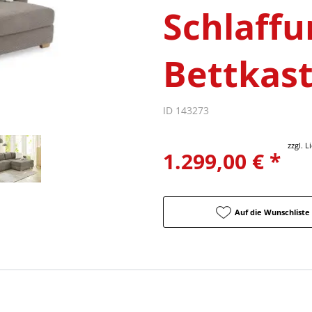
Schlaffu
Bettkast
ID 143273
zzgl. 
1.299,00 € *
Auf die Wunschliste