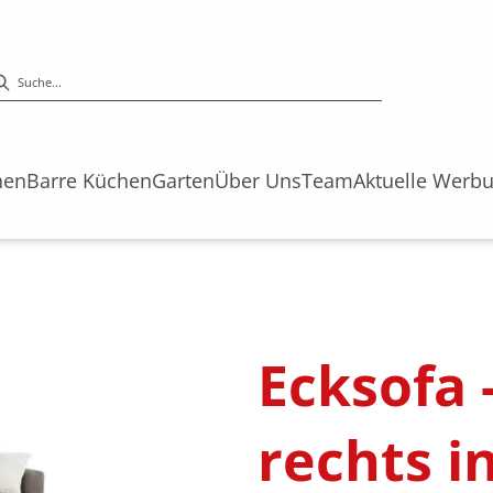
hen
Barre Küchen
Garten
Über Uns
Team
Aktuelle Werb
s
Ecksofa -
rechts in