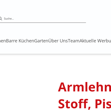
hen
Barre Küchen
Garten
Über Uns
Team
Aktuelle Werb
Armlehns
Stoff, P