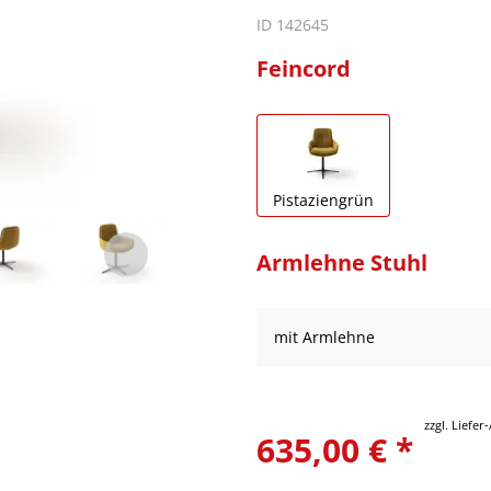
ID 142645
Feincord
Pistaziengrün
Armlehne Stuhl
mit Armlehne
zzgl. Liefe
635,00 € *