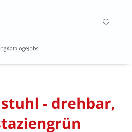
ung
Kataloge
Jobs
tuhl - drehbar,
istaziengrün