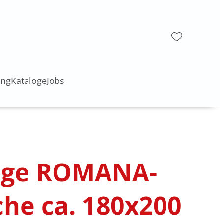
ung
Kataloge
Jobs
age ROMANA-
che ca. 180x200