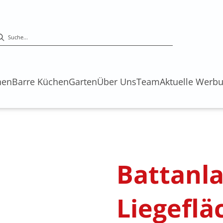
hen
Barre Küchen
Garten
Über Uns
Team
Aktuelle Werb
Battanl
Liegeflä