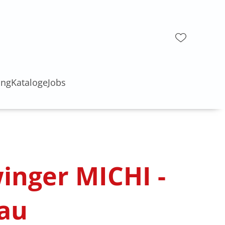
ung
Kataloge
Jobs
inger MICHI -
rau