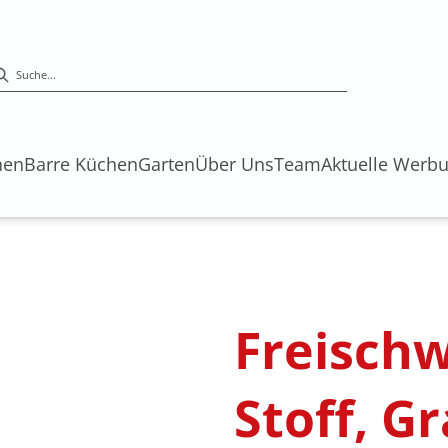
hen
Barre Küchen
Garten
Über Uns
Team
Aktuelle Werb
Freischw
Stoff, G