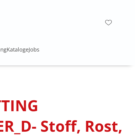
ung
Kataloge
Jobs
TTING
_D- Stoff, Rost,