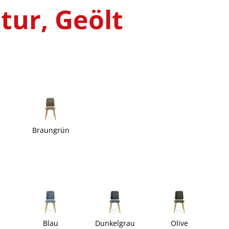
tur, Geölt
Braungrün
Blau
Dunkelgrau
Olive