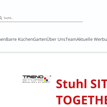
hen
Barre Küchen
Garten
Über Uns
Team
Aktuelle Werb
Stuhl SI
TOGETHER