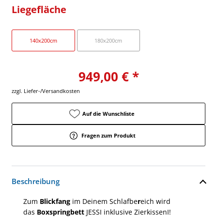
Liegefläche
140x200cm
180x200cm
949,00 € *
zzgl. Liefer-/Versandkosten
Auf die Wunschliste
Fragen zum Produkt
Beschreibung
Zum
Blickfang
im Deinem Schlafbe
r
eich wird
das
Boxspringbett
JESSI inklusive ZierkissenI!