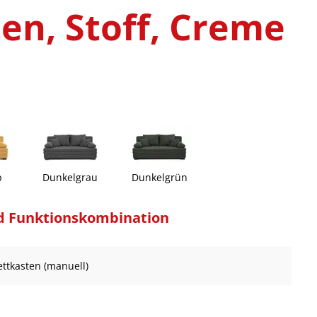
en, Stoff, Creme
b
Dunkelgrau
Dunkelgrün
d Funktionskombination
ettkasten (manuell)