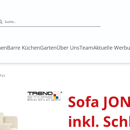
hen
Barre Küchen
Garten
Über Uns
Team
Aktuelle Werb
fas
Sofa JON
inkl. Sc