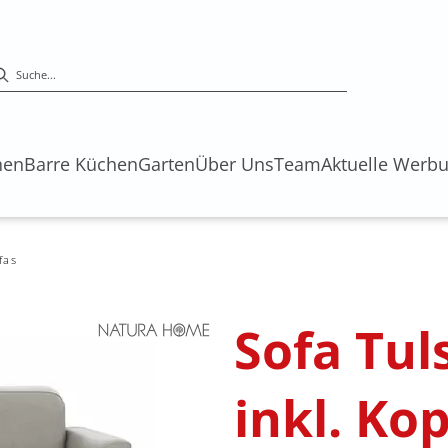
hen
Barre Küchen
Garten
Über Uns
Team
Aktuelle Werb
fas
Sofa Tuls
inkl. Kop