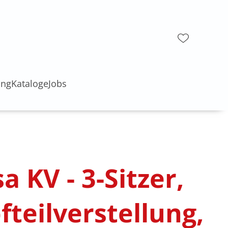
ung
Kataloge
Jobs
a KV - 3-Sitzer,
fteilverstellung,