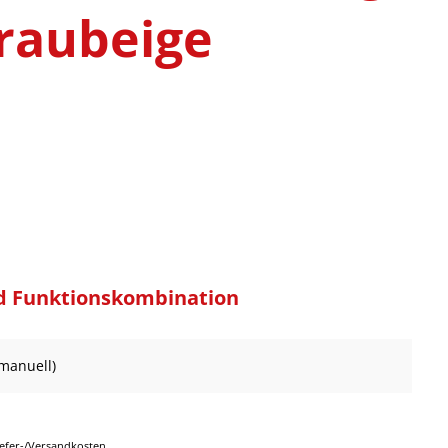
raubeige
d Funktionskombination
(manuell)
Liefer-/Versandkosten