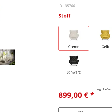
ID 135766
Stoff
Creme
Gelb
Schwarz
zzgl. Liefe
899,00 € *