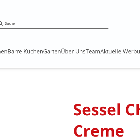
hen
Barre Küchen
Garten
Über Uns
Team
Aktuelle Werb
Sessel CH
Creme