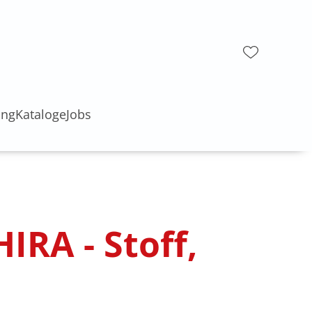
ung
Kataloge
Jobs
IRA - Stoff,