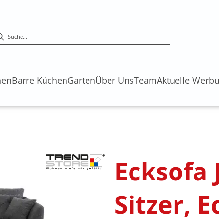
hen
Barre Küchen
Garten
Über Uns
Team
Aktuelle Werb
s
Ecksofa 
Sitzer, E