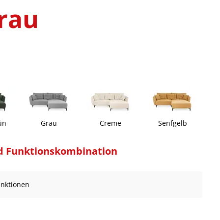
rau
ün
Grau
Creme
Senfgelb
d Funktionskombination
Funktionen