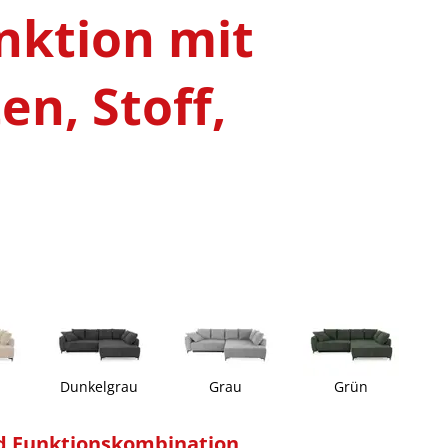
nktion mit
en, Stoff,
b
Dunkelgrau
Grau
Grün
d Funktionskombination