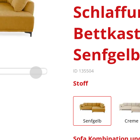
Schlaffu
Bettkast
Senfgel
ID 135504
Stoff
Senfgelb
Creme
Sofa Kombination un