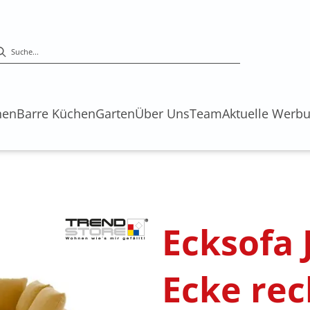
hen
Barre Küchen
Garten
Über Uns
Team
Aktuelle Werb
s
Ecksofa J
Ecke rec