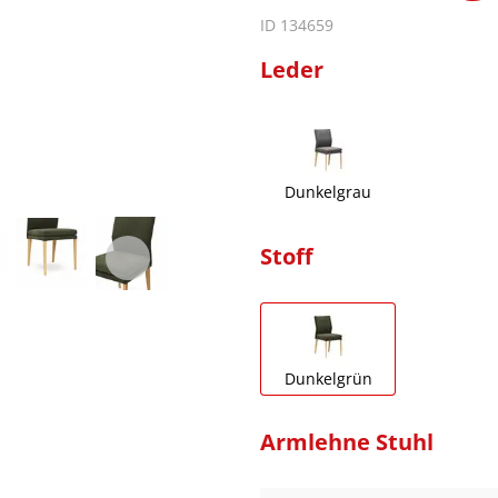
ID 134659
Leder
Dunkelgrau
Stoff
Dunkelgrün
Armlehne Stuhl