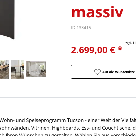
massiv
ID 133415
zzgl. 
2.699,00 € *
Auf die Wunschliste
 Wohn- und Speiseprogramm Tucson - einer Welt der Vielfalt 
ohnwänden, Vitrinen, Highboards, Ess- und Couchtische, di
h Ihren Wünschen zu gestalten. Wählen Sie aus verschied