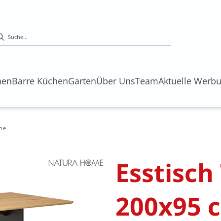
hen
Barre Küchen
Garten
Über Uns
Team
Aktuelle Werb
che
Esstisch
200x95 c