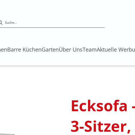
hen
Barre Küchen
Garten
Über Uns
Team
Aktuelle Werb
s
Ecksofa 
3-Sitzer