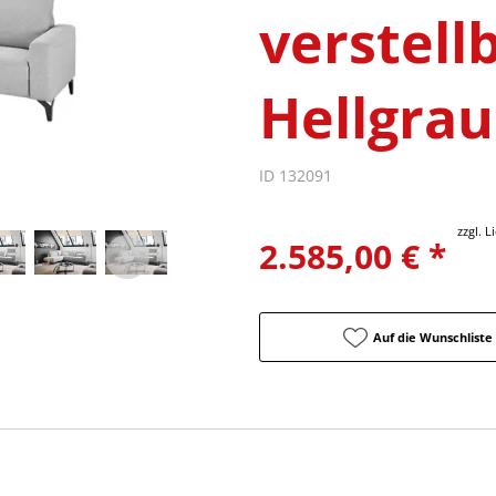
verstellb
Hellgrau
ID 132091
zzgl. 
2.585,00 € *
Auf die Wunschliste