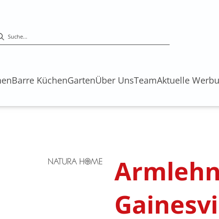
hen
Barre Küchen
Garten
Über Uns
Team
Aktuelle Werb
Armlehn
Gainesvil