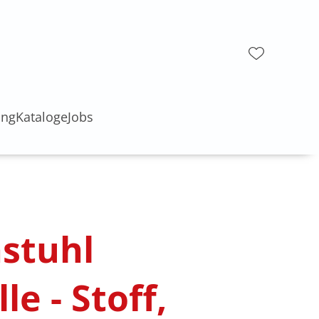
ung
Kataloge
Jobs
stuhl
le - Stoff,