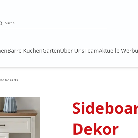
hen
Barre Küchen
Garten
Über Uns
Team
Aktuelle Werb
ideboards
Sideboar
Dekor