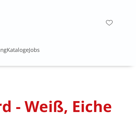
ung
Kataloge
Jobs
d - Weiß, Eiche