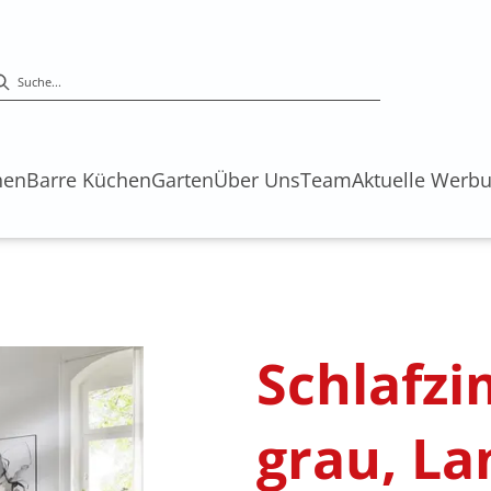
hen
Barre Küchen
Garten
Über Uns
Team
Aktuelle Werb
Schlafzi
grau, La