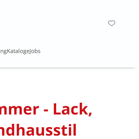
ung
Kataloge
Jobs
mmer - Lack,
ndhausstil