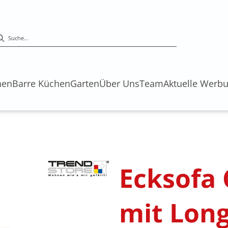
hen
Barre Küchen
Garten
Über Uns
Team
Aktuelle Werb
s
Ecksofa C
mit Long