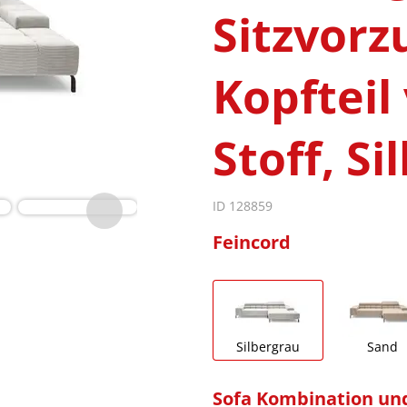
Sitzvorz
Kopfteil 
Stoff, S
ID 128859
Feincord
Silbergrau
Sand
Sofa Kombination un