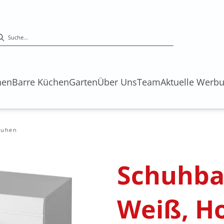
hen
Barre Küchen
Garten
Über Uns
Team
Aktuelle Werb
ruhen
Schuhba
Weiß, H