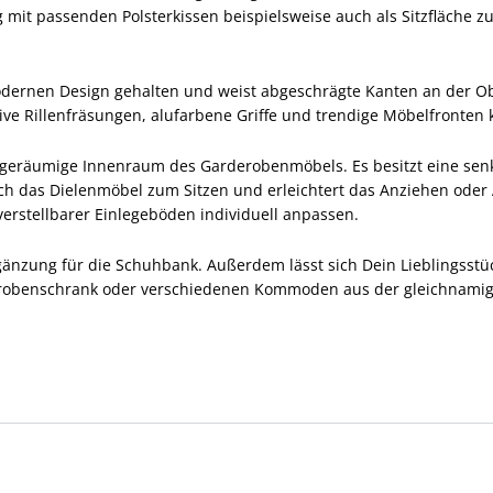
 mit passenden Polsterkissen beispielsweise auch als Sitzfläche 
dernen Design gehalten und weist abgeschrägte Kanten an der Ob
ative Rillenfräsungen, alufarbene Griffe und trendige Möbelfronten
r geräumige Innenraum des Garderobenmöbels. Es besitzt eine senk
sich das Dielenmöbel zum Sitzen und erleichtert das Anziehen ode
erstellbarer Einlegeböden individuell anpassen.
rgänzung für die Schuhbank. Außerdem lässt sich Dein Lieblingsstü
derobenschrank oder verschiedenen Kommoden aus der gleichnamig