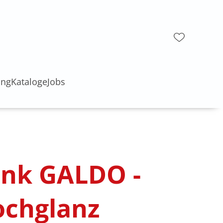
ung
Kataloge
Jobs
nk GALDO -
ochglanz