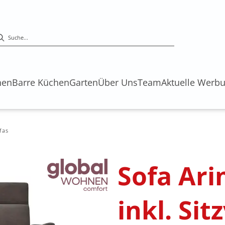
hen
Barre Küchen
Garten
Über Uns
Team
Aktuelle Werb
fas
Sofa Arim
inkl. Sit