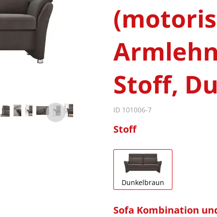
(motoris
Armlehne
Stoff, D
ID 101006-7
Stoff
Dunkelbraun
Sofa Kombination un