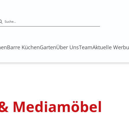
hen
Barre Küchen
Garten
Über Uns
Team
Aktuelle Werb
 & Mediamöbel